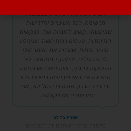
הרעיונות והפתרונות היצירתיים שטל
הציע והמליץ לי. טל ניחן בסבלנות
מרשימה, לכל השינויים והדרישות
שביקשתי, קשוב להערות שלי, לבקשות
המיוחדות, פעמים רבות חשתי שניהלנו
סיעור מוחות, ששדרג את האתר שלי
לרמה עילית. וכמובן, המחמאות לא
מפסיקות להגיע, חווית משתמש נינוחה
המציגה את האינפורמציה במינון הנכון
ובהרכב הנכון. תודה רבה טל יקר, אני
ממליצה בחום לקולגות...
אפרת בר לב
מייסדת מרכז השתלמויות למטפלים