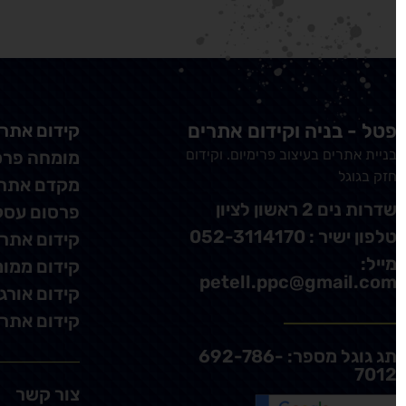
טל - בניה וקידום אתרים
קידום אתרים
ניית אתרים בעיצוב פרימיום. וקידום
מומחה פרסום
זק בגוגל
מקדם אתרים
דרות נים 2 ראשון לציון
פרסום עסקים
לפון ישיר : 052-3114170
קידום אתרים
ייל:
קידום ממומן 
petell.ppc@gmail.co
קידום אורגני
קידום אתרים
תג גוגל מספר: 692-786-
701
צור קשר