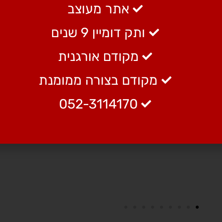
אתר מעוצב
ותק דומיין 9 שנים
מקודם אורגנית
ן ברמת תכנון האתר, הן ברמת התכנים הרלוונטיים, הן
מקודם בצורה ממומנת
טל ניחן בסבלנות מרשימה, לכל השינויים והדרישות ש
052-3114170
 חשתי שניהלנו סיעור מוחות, ששדרג את האתר שלי
משתמש נינוחה המציגה את האינפורמציה במינון הנכון
..