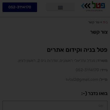
052-3114170
קידום אתרים
בניית אתרים
הצעת מחיר לבניית אתר
בית
»
צור קשר
צור קשר
פטל בניה וקידום אתרים
משרד:
מגדל עזריאלי ראשונים, שדרות נים 2, ראשון לציון.
נייד:
052-3114170
מייל:
lvtal2@gmail.com
בואו נדבר (-: